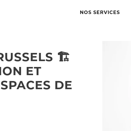
NOS SERVICES
USSELS 🏗️
ION ET
ESPACES DE