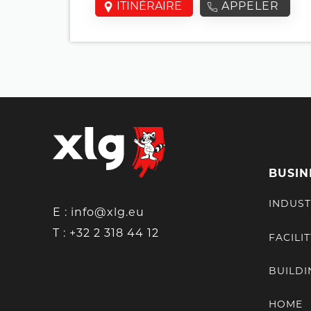
ITINÉRAIRE
APPELER
BUSIN
INDUST
E :
info@xlg.eu
T :
+32 2 318 44 12
FACILIT
BUILDI
HOME