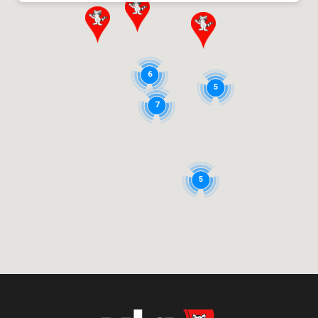
Plus d’info
XLG HOUTHALEN
Centrum-zuid, 1042
6
5
3530 Houthalen-Helchteren
7
Plus d’info
XLG FACILITY LIBRAMONT
5
Avenue de Bouillon, 54
6800 Libramont-Chevigny
Plus d’info
XLG SUARLÉE