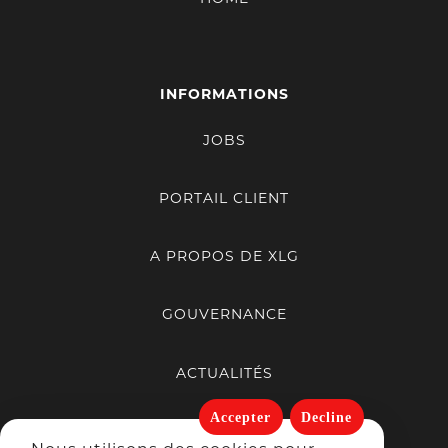
XLG FACILITY BRUSSELS - BELCCO - NETTOYAGE
ET DÉSINFECTION DE BUREAUX ET
INFORMATIONS
D'INDUSTRIES
JOBS
Avenue Du Four À Briques, 5
1140 Evere
PORTAIL CLIENT
Plus d’info
A PROPOS DE XLG
XLG GENT
GOUVERNANCE
Galveston - Wiedauwkaai, 52
9000 Gent
ACTUALITÉS
Plus d’info
Accepter
Decline
PORTFOLIO