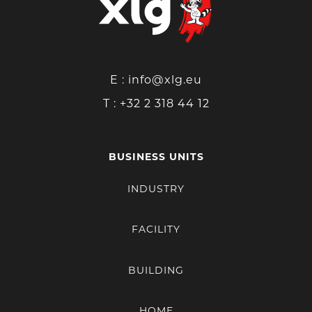
Rue de l'Artisanat, 10
5020 Namur
Plus d’info
E :
info@xlg.eu
XLG BUILDING LIBRAMONT
T :
+32 2 318 44 12
Avenue de Bouillon, 54
6800 Libramont-Chevigny
BUSINESS UNITS
Plus d’info
INDUSTRY
XLG FLEURUS
FACILITY
Chaussée de Gilly, 299
6220 Fleurus
BUILDING
Plus d’info
HOME