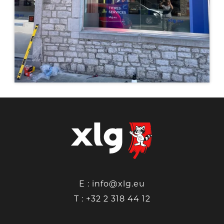
E :
info@xlg.eu
T :
+32 2 318 44 12