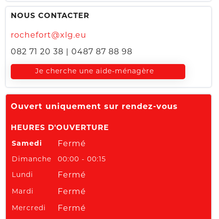
NOUS CONTACTER
rochefort@xlg.eu
082 71 20 38
|
0487 87 88 98
Je cherche une aide-ménagère
Ouvert uniquement sur rendez-vous
HEURES D'OUVERTURE
Samedi
Fermé
Dimanche
00:00 - 00:15
Lundi
Fermé
Mardi
Fermé
Mercredi
Fermé