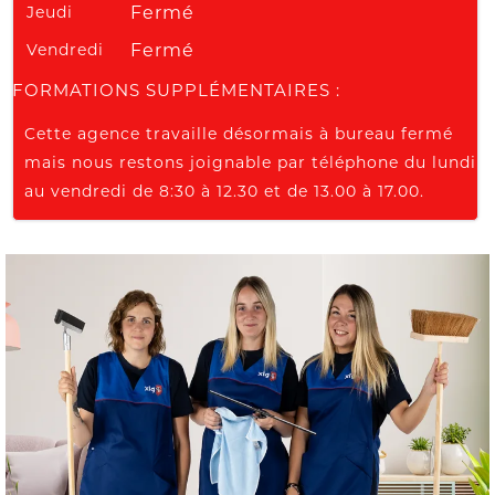
Jeudi
Fermé
Vendredi
Fermé
INFORMATIONS SUPPLÉMENTAIRES :
Cette agence travaille désormais à bureau fermé
mais nous restons joignable par téléphone du lundi
au vendredi de 8:30 à 12.30 et de 13.00 à 17.00.